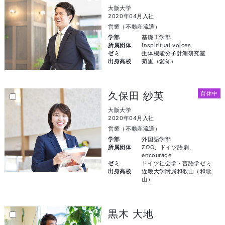
大阪大学
2020年04月入社
営業（不動産流通）
学部
基礎工学部
所属団体
inspiritual voices
ゼミ
生体機能分子計測研究室
出身高校
菊里（愛知）
久保田 紗英
育休中
大阪大学
2020年04月入社
営業（不動産流通）
学部
外国語学部
所属団体
ZOO、ドイツ語劇、
encourage
ゼミ
ドイツ社会学・言語学ゼミ
出身高校
近畿大学附属和歌山（和歌
山）
黒木 大地