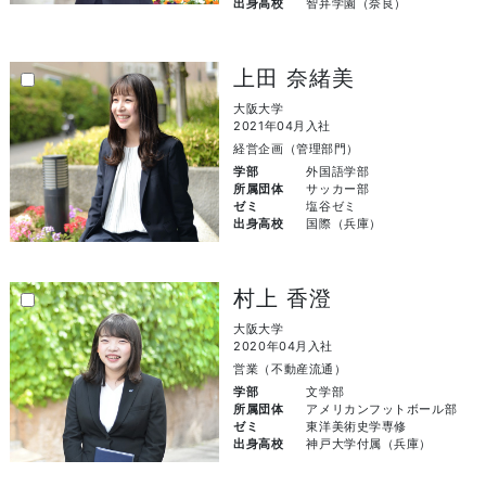
出身高校
智弁学園（奈良）
上田 奈緒美
大阪大学
2021年04月入社
経営企画（管理部門）
学部
外国語学部
所属団体
サッカー部
ゼミ
塩谷ゼミ
出身高校
国際（兵庫）
村上 香澄
大阪大学
2020年04月入社
営業（不動産流通）
学部
文学部
所属団体
アメリカンフットボール部
ゼミ
東洋美術史学専修
出身高校
神戸大学付属（兵庫）