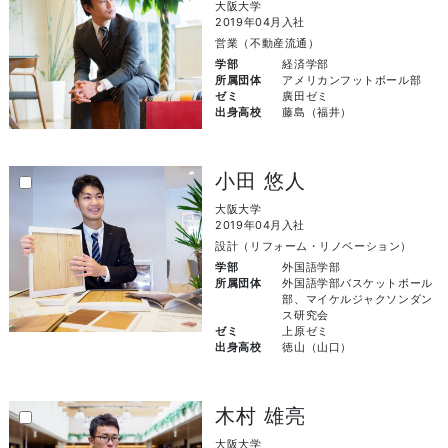
大阪大学
2019年04月入社
営業（不動産流通）
学部
経済学部
所属団体
アメリカンフットボール部
ゼミ
廣田ゼミ
出身高校
藤島（福井）
小田 悠人
大阪大学
2019年04月入社
設計（リフォーム・リノベーション）
学部
外国語学部
所属団体
外国語学部バスケットボール
部、マイケルジャクソンダン
ス研究会
ゼミ
上原ゼミ
出身高校
徳山（山口）
木村 雄亮
大阪大学