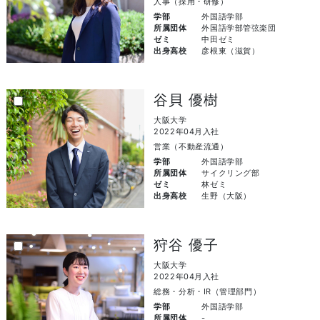
人事（採用・研修）
学部
外国語学部
所属団体
外国語学部管弦楽団
ゼミ
中田ゼミ
出身高校
彦根東（滋賀）
谷貝 優樹
大阪大学
2022年04月入社
営業（不動産流通）
学部
外国語学部
所属団体
サイクリング部
ゼミ
林ゼミ
出身高校
生野（大阪）
狩谷 優子
大阪大学
2022年04月入社
総務・分析・IR（管理部門）
学部
外国語学部
所属団体
-