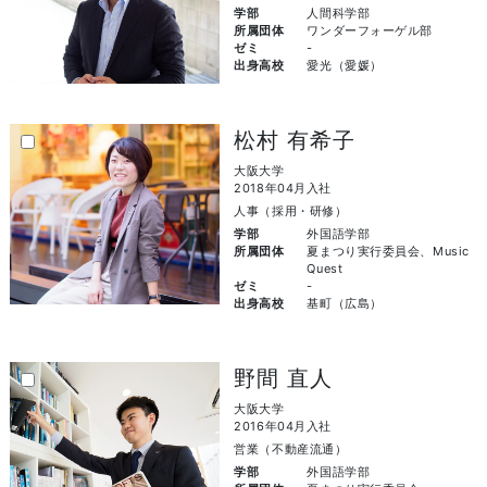
学部
人間科学部
所属団体
ワンダーフォーゲル部
ゼミ
-
出身高校
愛光（愛媛）
松村 有希子
大阪大学
2018年04月入社
人事（採用・研修）
学部
外国語学部
所属団体
夏まつり実行委員会、Music
Quest
ゼミ
-
出身高校
基町（広島）
野間 直人
大阪大学
2016年04月入社
営業（不動産流通）
学部
外国語学部