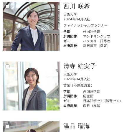
西川 咲希
大阪大学
2024年04月入社
ファイナンシャルプランナー
学部
外国語学部
所属団体
マンドリンクラブ
ゼミ
ハンガリー語専攻
出身高校
新居浜西（愛媛）
清寺 結実子
大阪大学
2023年04月入社
営業（不動産流通）
学部
外国語学部
所属団体
応援団
ゼミ
日本語学ゼミ (鴻野ゼミ)
出身高校
西春（愛知）
温品 瑠海