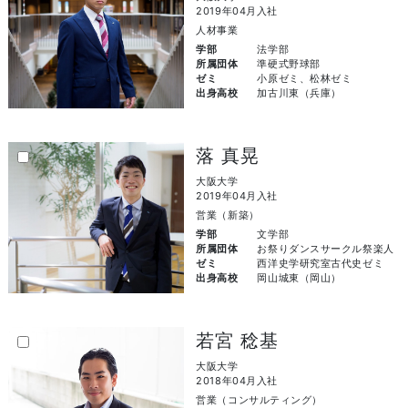
2019年04月入社
人材事業
学部
法学部
所属団体
準硬式野球部
ゼミ
小原ゼミ、松林ゼミ
出身高校
加古川東（兵庫）
落 真晃
大阪大学
2019年04月入社
営業（新築）
学部
文学部
所属団体
お祭りダンスサークル祭楽人
ゼミ
西洋史学研究室古代史ゼミ
出身高校
岡山城東（岡山）
若宮 稔基
大阪大学
2018年04月入社
営業（コンサルティング）