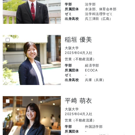
学部
法学部
所属団体
水泳部、体育会本部
ゼミ
法学科法理学ゼミ
出身高校
呉三津田（広島）
稲垣 優美
大阪大学
2025年04月入社
営業（不動産流通）
学部
経済学部
所属団体
ECOCA
ゼミ
-
出身高校
兵庫（兵庫）
平﨑 萌衣
大阪大学
2025年04月入社
営業（不動産流通）
学部
外国語学部
所属団体
-