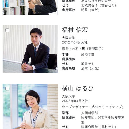
所属団体
夏まつり実行委員会
ゼミ
北欧史ゼミ（古谷ゼミ）
出身高校
明星（大阪）
福村 信宏
大阪大学
2012年04月入社
総務・分析・IR（管理部門）
学部
経済学部
所属団体
-
ゼミ
浦井ゼミ
出身高校
茨木（大阪）
横山 はるひ
大阪大学
2008年04月入社
ウェブデザイナー（広告クリエイティブ）
学部
人間科学部
所属団体
吹奏楽団、関西学生吹奏楽連
盟
ゼミ
臨床心理学（井村ゼミ）