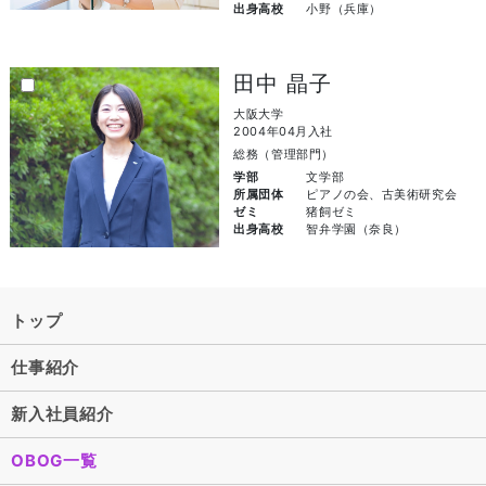
出身高校
小野（兵庫）
田中 晶子
大阪大学
2004年04月入社
総務（管理部門）
学部
文学部
所属団体
ピアノの会、古美術研究会
ゼミ
猪飼ゼミ
出身高校
智弁学園（奈良）
トップ
仕事紹介
新入社員紹介
OBOG一覧