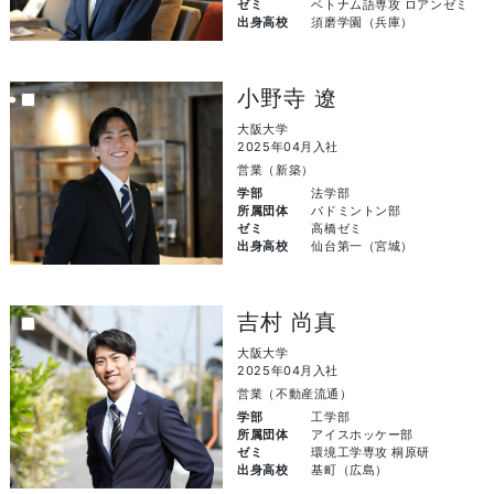
ゼミ
ベトナム語専攻 ロアンゼミ
出身高校
須磨学園（兵庫）
小野寺 遼
大阪大学
2025年04月入社
営業（新築）
学部
法学部
所属団体
バドミントン部
ゼミ
高橋ゼミ
出身高校
仙台第一（宮城）
吉村 尚真
大阪大学
2025年04月入社
営業（不動産流通）
学部
工学部
所属団体
アイスホッケー部
ゼミ
環境工学専攻 桐原研
出身高校
基町（広島）