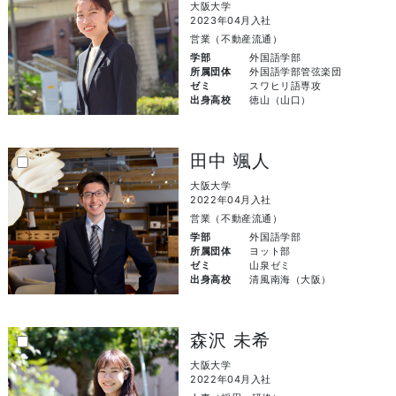
大阪大学
2023年04月入社
営業（不動産流通）
学部
外国語学部
所属団体
外国語学部管弦楽団
ゼミ
スワヒリ語専攻
出身高校
徳山（山口）
田中 颯人
大阪大学
2022年04月入社
営業（不動産流通）
学部
外国語学部
所属団体
ヨット部
ゼミ
山泉ゼミ
出身高校
清風南海（大阪）
森沢 未希
大阪大学
2022年04月入社