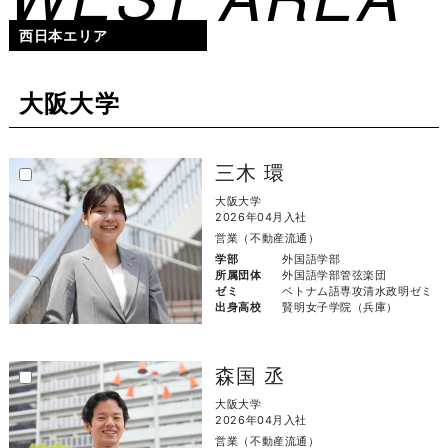
西日本エリア
大阪大学
三木 環
大阪大学
2026年04月入社
営業（不動産流通）
学部
外国語学部
所属団体
外国語学部管弦楽団
ゼミ
ベトナム語専攻清水政明ゼミ
出身高校
賢明女子学院（兵庫）
森国 丞
大阪大学
2026年04月入社
営業（不動産流通）