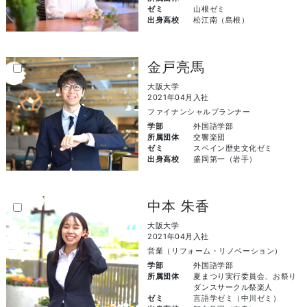
ゼミ
山根ゼミ
出身高校
松江南（島根）
金戸亮馬
大阪大学
2021年04月入社
ファイナンシャルプランナー
学部
外国語学部
所属団体
交響楽団
ゼミ
スペイン歴史文化ゼミ
出身高校
盛岡第一（岩手）
中本 朱香
大阪大学
2021年04月入社
営業（リフォーム・リノベーション）
学部
外国語学部
所属団体
夏まつり実行委員会、お祭り
ダンスサークル祭楽人
ゼミ
言語学ゼミ（中川ゼミ）