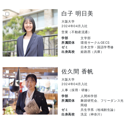
白子 明日美
大阪大学
2024年04月入社
営業（不動産流通）
学部
文学部
所属団体
環境サークルGECS
ゼミ
日本文学・国語学専修
出身高校
姫路西（兵庫）
佐久間 香帆
大阪大学
2024年04月入社
人事（採用・研修）
学部
人間科学部
所属団体
舞踏研究会、フリーダンス光
岡様
ゼミ
共生学系（地域創生論）
出身高校
洗足（神奈川）