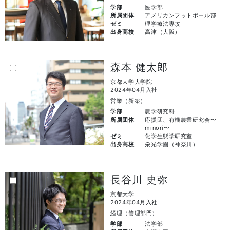
学部
医学部
所属団体
アメリカンフットボール部
ゼミ
理学療法専攻
出身高校
高津（大阪）
森本 健太郎
京都大学大学院
2024年04月入社
営業（新築）
学部
農学研究科
所属団体
応援団、有機農業研究会〜
minori〜
ゼミ
化学生態学研究室
出身高校
栄光学園（神奈川）
長谷川 史弥
京都大学
2024年04月入社
経理（管理部門）
学部
法学部