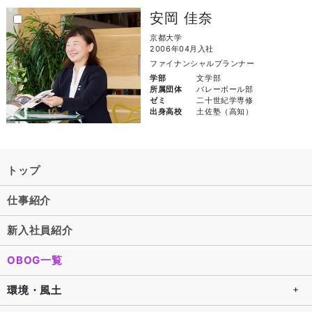
安岡 佳奈
京都大学
2006年04月入社
ファイナンシャルプランナー
学部
文学部
所属団体
バレーボール部
ゼミ
二十世紀学専修
出身高校
土佐塾（高知）
トップ
仕事紹介
新入社員紹介
OBOG一覧
環境・風土