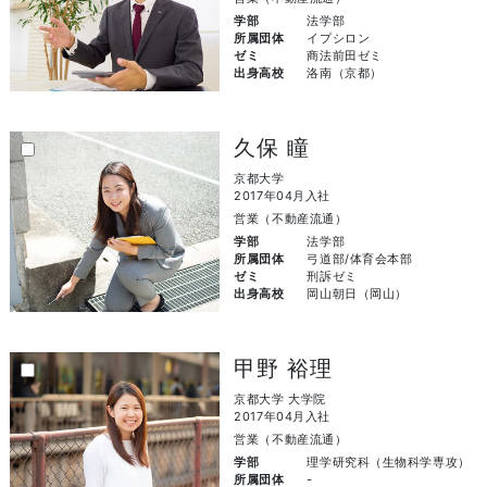
学部
法学部
所属団体
イプシロン
ゼミ
商法前田ゼミ
出身高校
洛南（京都）
久保 瞳
京都大学
2017年04月入社
営業（不動産流通）
学部
法学部
所属団体
弓道部/体育会本部
ゼミ
刑訴ゼミ
出身高校
岡山朝日（岡山）
甲野 裕理
京都大学 大学院
2017年04月入社
営業（不動産流通）
学部
理学研究科（生物科学専攻）
所属団体
-