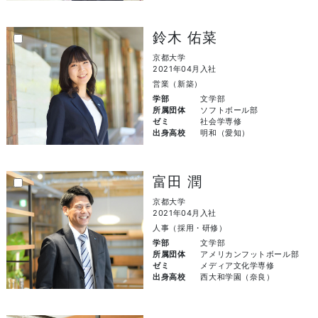
鈴木 佑菜
京都大学
2021年04月入社
営業（新築）
学部
文学部
所属団体
ソフトボール部
ゼミ
社会学専修
出身高校
明和（愛知）
富田 潤
京都大学
2021年04月入社
人事（採用・研修）
学部
文学部
所属団体
アメリカンフットボール部
ゼミ
メディア文化学専修
出身高校
西大和学園（奈良）