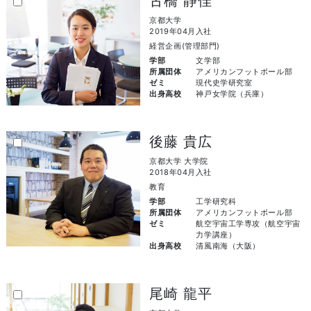
古橋 静佳
京都大学
2019年04月入社
経営企画(管理部門)
学部
文学部
所属団体
アメリカンフットボール部
ゼミ
現代史学研究室
出身高校
神戸女学院（兵庫）
後藤 貴広
京都大学 大学院
2018年04月入社
教育
学部
工学研究科
所属団体
アメリカンフットボール部
ゼミ
航空宇宙工学専攻（航空宇宙
力学講座）
出身高校
清風南海（大阪）
尾崎 龍平