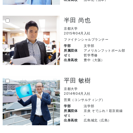
半田 尚也
京都大学
2015年04月入社
ファイナンシャルプランナー
学部
文学部
所属団体
アメリカンフットボール部
ゼミ
哲学専修
出身高校
豊中（大阪）
平田 敏樹
京都大学
2014年04月入社
営業（コンサルティング）
学部
法学部
所属団体
京炎 そでふれ！彩京前線
ゼミ
-
出身高校
広島城北（広島）