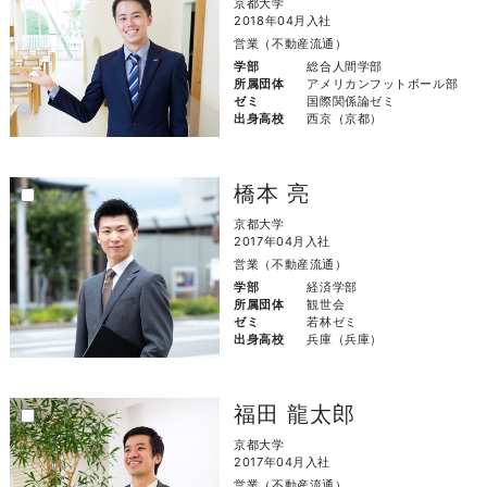
京都大学
2018年04月入社
営業（不動産流通）
学部
総合人間学部
所属団体
アメリカンフットボール部
ゼミ
国際関係論ゼミ
出身高校
西京（京都）
橋本 亮
京都大学
2017年04月入社
営業（不動産流通）
学部
経済学部
所属団体
観世会
ゼミ
若林ゼミ
出身高校
兵庫（兵庫）
福田 龍太郎
京都大学
2017年04月入社
営業（不動産流通）