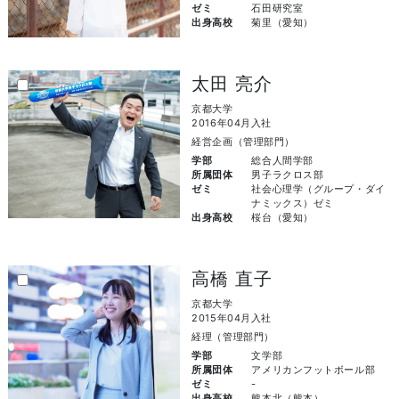
ゼミ
石田研究室
出身高校
菊里（愛知）
太田 亮介
京都大学
2016年04月入社
経営企画（管理部門）
学部
総合人間学部
所属団体
男子ラクロス部
ゼミ
社会心理学（グループ・ダイ
ナミックス）ゼミ
出身高校
桜台（愛知）
高橋 直子
京都大学
2015年04月入社
経理（管理部門）
学部
文学部
所属団体
アメリカンフットボール部
ゼミ
-
出身高校
熊本北（熊本）