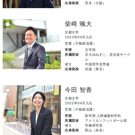
出身高校
茨木（大阪）
柴﨑 颯大
京都大学
2023年04月入社
営業（不動産流通）
学部
文学部
所属団体
京大ゆねすこ、居合道サーク
ル
ゼミ
中国哲学史専修
出身高校
武蔵（東京）
今田 智香
京都大学
2022年04月入社
営業（不動産流通）
学部
医学部 人間健康科学科
所属団体
アメリカンフットボール部
ゼミ
市橋研究室
出身高校
郡山（奈良）