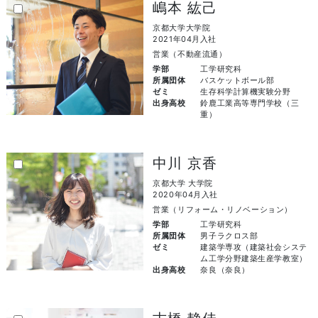
嶋本 紘己
京都大学大学院
2021年04月入社
営業（不動産流通）
学部
工学研究科
所属団体
バスケットボール部
ゼミ
生存科学計算機実験分野
出身高校
鈴鹿工業高等専門学校（三
重）
中川 京香
京都大学 大学院
2020年04月入社
営業（リフォーム・リノベーション）
学部
工学研究科
所属団体
男子ラクロス部
ゼミ
建築学専攻（建築社会システ
ム工学分野建築生産学教室）
出身高校
奈良（奈良）