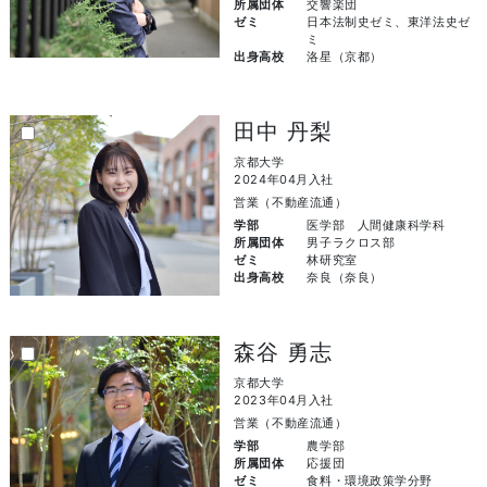
所属団体
交響楽団
ゼミ
日本法制史ゼミ、東洋法史ゼ
ミ
出身高校
洛星（京都）
田中 丹梨
京都大学
2024年04月入社
営業（不動産流通）
学部
医学部 人間健康科学科
所属団体
男子ラクロス部
ゼミ
林研究室
出身高校
奈良（奈良）
森谷 勇志
京都大学
2023年04月入社
営業（不動産流通）
学部
農学部
所属団体
応援団
ゼミ
食料・環境政策学分野