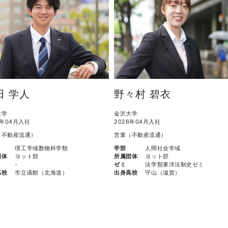
田 学人
野々村 碧衣
大学
金沢大学
6年04月入社
2026年04月入社
（不動産流通）
営業（不動産流通）
理工学域数物科学類
学部
人間社会学域
団体
ヨット部
所属団体
ヨット部
-
ゼミ
法学類東洋法制史ゼミ
高校
市立函館（北海道）
出身高校
守山（滋賀）