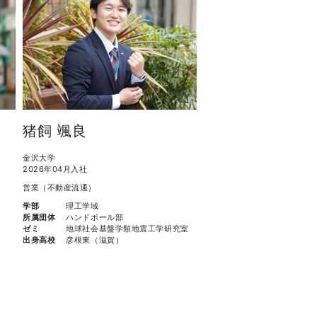
猪飼 颯良
金沢大学
2026年04月入社
営業（不動産流通）
学部
理工学域
所属団体
ハンドボール部
ゼミ
地球社会基盤学類地震工学研究室
出身高校
彦根東（滋賀）