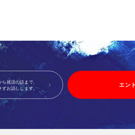
から就活の話まで、
エン
さずお話しします。