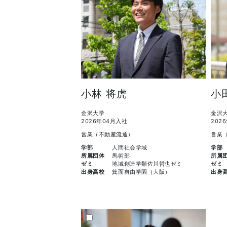
小林 将虎
小
金沢大学
金沢
2026年04月入社
202
営業（不動産流通）
営業
学部
人間社会学域
学部
所属団体
馬術部
所属
ゼミ
地域創造学類佐川哲也ゼミ
ゼミ
出身高校
箕面自由学園（大阪）
出身