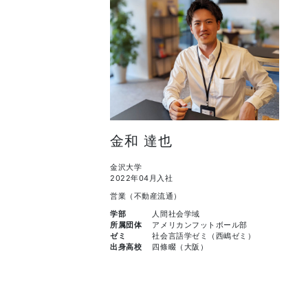
金和 達也
金沢大学
2022年04月入社
営業（不動産流通）
学部
人間社会学域
所属団体
アメリカンフットボール部
ゼミ
社会言語学ゼミ（西嶋ゼミ）
出身高校
四條畷（大阪）