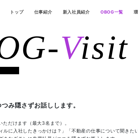
トップ
仕事紹介
新入社員紹介
OBOG一覧
OG-
V
isit
つつみ隠さずお話しします。
いただけます（最大3名まで）。
ィルに入社したきっかけは？」「不動産の仕事について聞きた