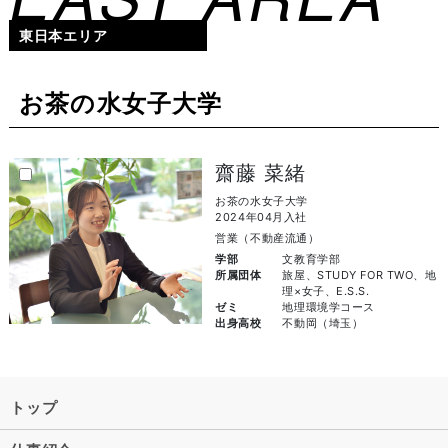
東日本エリア
お茶の水女子大学
齋藤 菜緒
お茶の水女子大学
2024年04月入社
営業（不動産流通）
学部
文教育学部
所属団体
旅屋、STUDY FOR TWO、地
理×女子、E.S.S.
ゼミ
地理環境学コース
出身高校
不動岡（埼玉）
トップ